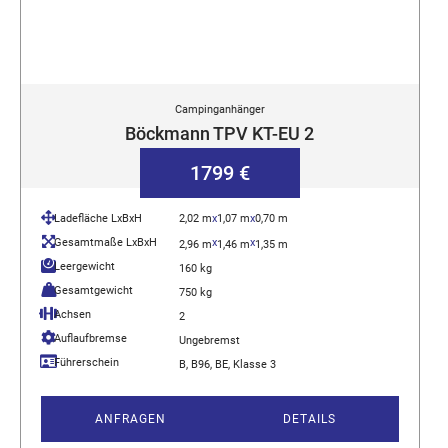
Campinganhänger
Böckmann TPV KT-EU 2
1799 €
Ladefläche LxBxH
2,02 m
x
1,07 m
x
0,70 m
Gesamtmaße LxBxH
x
x
2,96 m
1,46 m
1,35 m
Leergewicht
160 kg
Gesamtgewicht
750 kg
Achsen
2
Auflaufbremse
Ungebremst
Führerschein
B, B96, BE, Klasse 3
ANFRAGEN
DETAILS