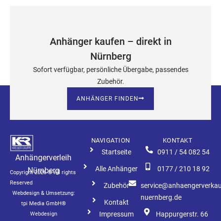
Anhänger kaufen – direkt in
Nürnberg
Sofort verfügbar, persönliche Übergabe, passendes
Zubehör.
ANHÄNGER FINDEN
NAVIGATION
KONTAKT
Startseite
0911 / 54 082 54
Anhängerverleih
Alle Anhänger
0177 / 210 18 92
Nürnberg
Copyright 2026 © All rights
Reserved
Zubehör
service@anhaengerverkau
Webdesign & Umsetzung:
nuernberg.de
Kontakt
tpi Media GmbH®
Impressum
Happurgerstr. 66
Webdesign