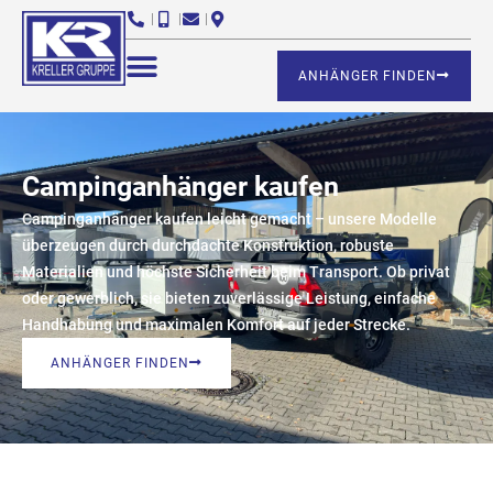
ANHÄNGER FINDEN
Campinganhänger kaufen
Campinganhänger kaufen leicht gemacht – unsere Modelle
überzeugen durch durchdachte Konstruktion, robuste
Materialien und höchste Sicherheit beim Transport. Ob privat
oder gewerblich, sie bieten zuverlässige Leistung, einfache
Handhabung und maximalen Komfort auf jeder Strecke.
ANHÄNGER FINDEN