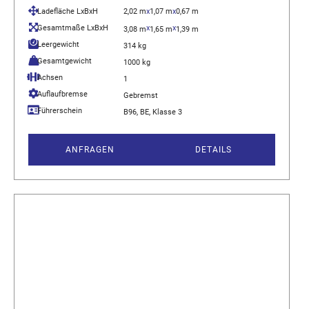
Ladefläche LxBxH
2,02 m
x
1,07 m
x
0,67 m
Gesamtmaße LxBxH
x
x
3,08 m
1,65 m
1,39 m
Leergewicht
314 kg
Gesamtgewicht
1000 kg
Achsen
1
Auflaufbremse
Gebremst
Führerschein
B96, BE, Klasse 3
ANFRAGEN
DETAILS