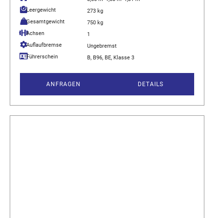
Leergewicht
273 kg
Gesamtgewicht
750 kg
Achsen
1
Auflaufbremse
Ungebremst
Führerschein
B, B96, BE, Klasse 3
ANFRAGEN
DETAILS