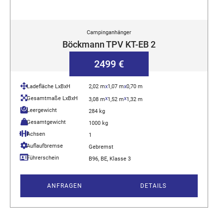
Campinganhänger
Böckmann TPV KT-EB 2
2499 €
Ladefläche LxBxH
2,02 m
x
1,07 m
x
0,70 m
Gesamtmaße LxBxH
x
x
3,08 m
1,52 m
1,32 m
Leergewicht
284 kg
Gesamtgewicht
1000 kg
Achsen
1
Auflaufbremse
Gebremst
Führerschein
B96, BE, Klasse 3
ANFRAGEN
DETAILS