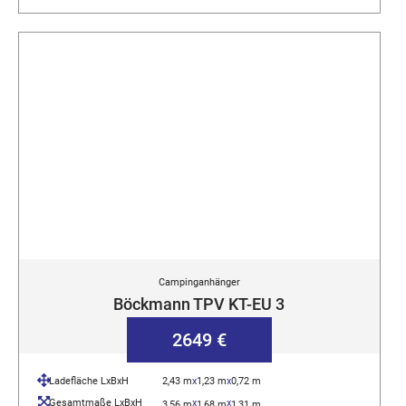
Campinganhänger
Böckmann TPV KT-EU 3
2649 €
Ladefläche LxBxH
2,43 m
x
1,23 m
x
0,72 m
Gesamtmaße LxBxH
x
x
3,56 m
1,68 m
1,31 m