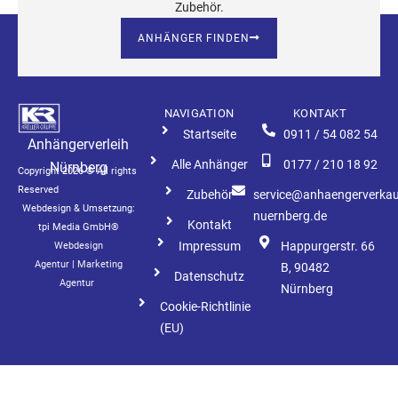
Zubehör.
ANHÄNGER FINDEN
NAVIGATION
KONTAKT
Startseite
0911 / 54 082 54
Anhängerverleih
Alle Anhänger
0177 / 210 18 92
Nürnberg
Copyright 2026 © All rights
Reserved
Zubehör
service@anhaengerverkau
Webdesign & Umsetzung:
nuernberg.de
Kontakt
tpi Media GmbH®
Impressum
Happurgerstr. 66
Webdesign
Agentur
|
Marketing
B, 90482
Datenschutz
Agentur
Nürnberg
Cookie-Richtlinie
(EU)