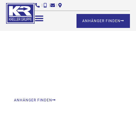
ANHÄNGER FINDEN
Bootstransporter kaufen
Bootstransporter kaufen leicht gemacht – unsere Modelle
überzeugen durch durchdachte Konstruktion, robuste
Materialien und höchste Sicherheit beim Transport. Ob privat
oder gewerblich, sie bieten zuverlässige Leistung, einfache
Handhabung und maximalen Komfort auf jeder Strecke.
ANHÄNGER FINDEN