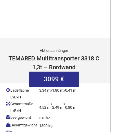
Aktionsanhänger
TEMARED Multitransporter 3318 C
1,3t – Bordwand
3099 €
Ladefläche
3,34 m
x
1.80 m
x
0,41 m
LxBxH
Gesamtmaße
x
x
4,52 m
2,49 m
0,80 m
LxBxH
Leergewicht
318 kg
Gesamtgewicht
1300 kg