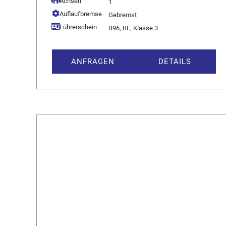
Achsen
1
Auflaufbremse
Gebremst
Führerschein
B96, BE, Klasse 3
ANFRAGEN
DETAILS