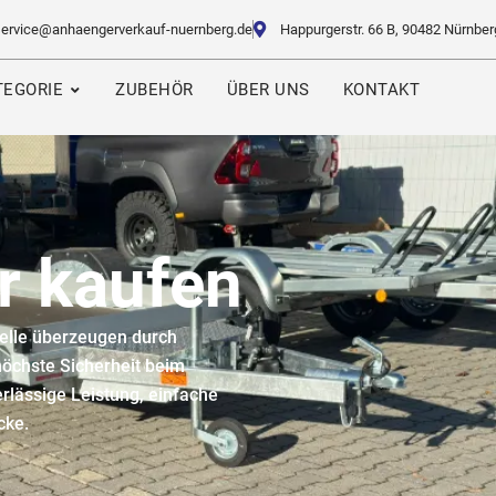
service@anhaengerverkauf-nuernberg.de
Happurgerstr. 66 B, 90482 Nürnber
EGORIE
ZUBEHÖR
ÜBER UNS
KONTAKT
 kaufen
elle überzeugen durch
höchste Sicherheit beim
erlässige Leistung, einfache
cke.