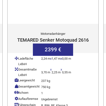
Motorradanhänger
TEMARED Senker Motoquad 2616
2399 €
Ladefläche
2,24 m
x
1,47 m
x
0,00 m
LxBxH
Gesamtmaße
x
x
3,70 m
2,25 m
0,55 m
LxBxH
Leergewicht
237 kg
Gesamtgewicht
750 kg
Achsen
1
Auflaufbremse
Ungebremst
Führerschein
B, B96, BE, Klasse 3