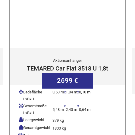
Aktionsanhänger
TEMARED Car Flat 3518 U 1,8t
2699 €
Ladefläche
3,53 m
x
1,84 m
x
0,10 m
LxBxH
Gesamtmaße
x
x
5,48 m
2,40 m
0,64 m
LxBxH
Leergewicht
379 kg
Gesamtgewicht
1800 kg