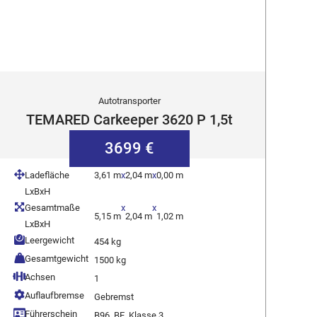
Autotransporter
TEMARED Carkeeper 3620 P 1,5t
3699 €
Ladefläche
3,61 m
x
2,04 m
x
0,00 m
LxBxH
Gesamtmaße
x
x
5,15 m
2,04 m
1,02 m
LxBxH
Leergewicht
454 kg
Gesamtgewicht
1500 kg
Achsen
1
Auflaufbremse
Gebremst
Führerschein
B96, BE, Klasse 3