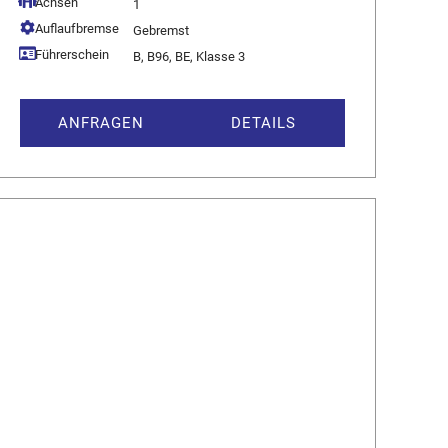
Achsen
1
Auflaufbremse
Gebremst
Führerschein
B, B96, BE, Klasse 3
ANFRAGEN
DETAILS