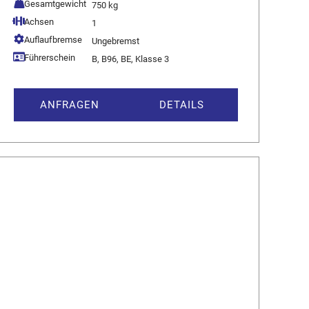
Gesamtgewicht
750 kg
Achsen
1
Auflaufbremse
Ungebremst
Führerschein
B, B96, BE, Klasse 3
ANFRAGEN
DETAILS