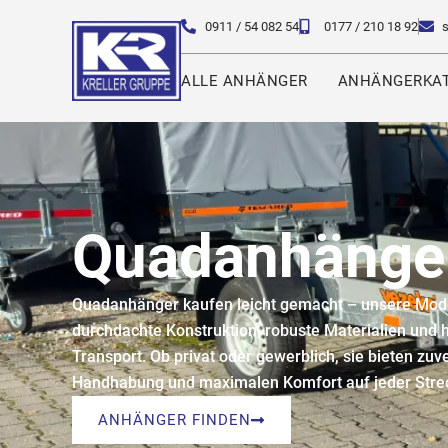
0911 / 54 082 54
0177 / 210 18 92
ALLE ANHÄNGER
ANHÄNGERKAT
Quadanhänger
Quadanhänger kaufen leicht gemacht – unsere Mod
durchdachte Konstruktion, robuste Materialien und 
Transport. Ob privat oder gewerblich, sie bieten zuv
Handhabung und maximalen Komfort auf jeder Stre
ANHÄNGER FINDEN