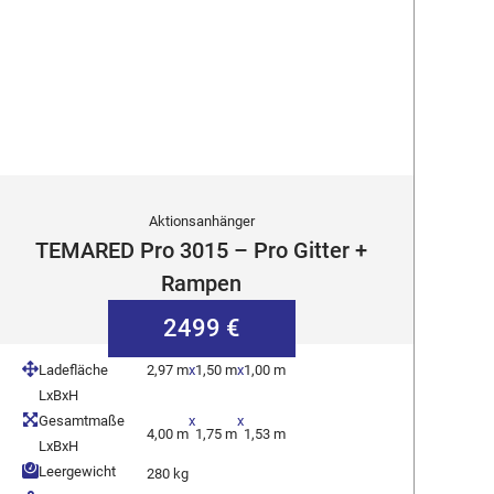
Aktionsanhänger
TEMARED Pro 3015 – Pro Gitter +
Rampen
2499 €
Ladefläche
2,97 m
x
1,50 m
x
1,00 m
LxBxH
Gesamtmaße
x
x
4,00 m
1,75 m
1,53 m
LxBxH
Leergewicht
280 kg