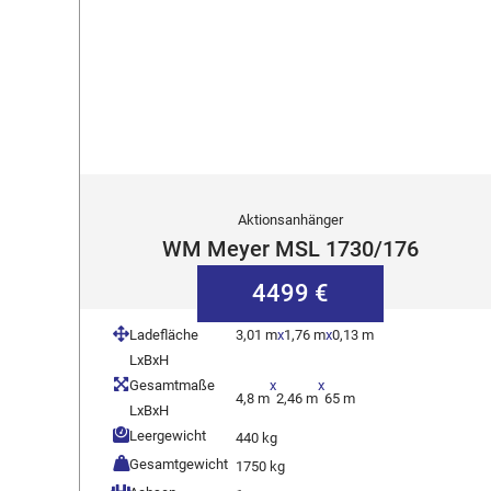
Aktionsanhänger
WM Meyer MSL 1730/176
4499 €
Ladefläche
3,01 m
x
1,76 m
x
0,13 m
LxBxH
Gesamtmaße
x
x
4,8 m
2,46 m
65 m
LxBxH
Leergewicht
440 kg
Gesamtgewicht
1750 kg