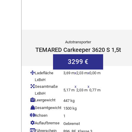
Autotransporter
TEMARED Carkeeper 3620 S 1,5t
3299 €
Ladefläche
3,69 m
x
2,03 m
x
0,00 m
LxBxH
Gesamtmaße
x
x
5,17 m
2,03 m
0,77 m
LxBxH
Leergewicht
447 kg
Gesamtgewicht
1500 kg
Achsen
1
Auflaufbremse
Gebremst
Führerschein
B96, BE, Klasse 3