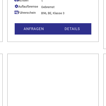
Achsen
1
Auflaufbremse
Gebremst
Führerschein
B96, BE, Klasse 3
ANFRAGEN
DETAILS