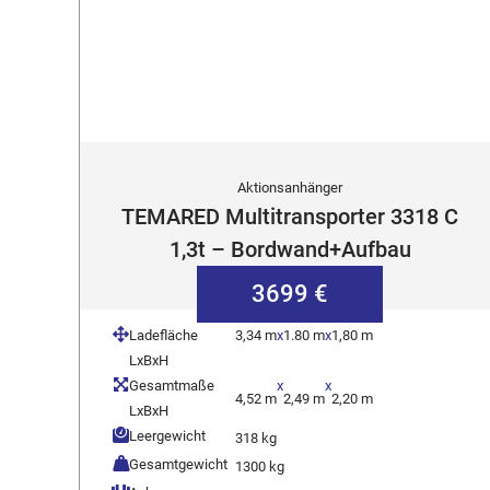
Aktionsanhänger
TEMARED Multitransporter 3318 C
1,3t – Bordwand+Aufbau
3699 €
Ladefläche
3,34 m
x
1.80 m
x
1,80 m
LxBxH
Gesamtmaße
x
x
4,52 m
2,49 m
2,20 m
LxBxH
Leergewicht
318 kg
Gesamtgewicht
1300 kg