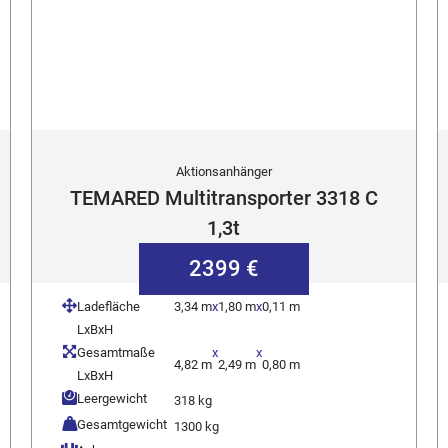
Aktionsanhänger
TEMARED Multitransporter 3318 C
1,3t
2399 €
Ladefläche
3,34 m
x
1,80 m
x
0,11 m
LxBxH
Gesamtmaße
x
x
4,82 m
2,49 m
0,80 m
LxBxH
Leergewicht
318 kg
Gesamtgewicht
1300 kg