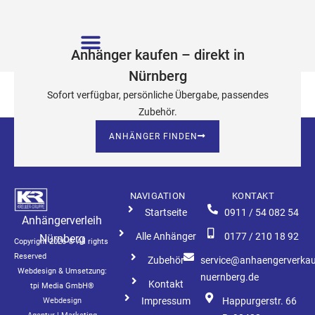
ANHÄNGER FINDEN
Anhänger kaufen – direkt in
Nürnberg
Abdecknetz
Sofort verfügbar, persönliche Übergabe, passendes
Zubehör.
ANHÄNGER FINDEN
NAVIGATION
KONTAKT
Startseite
0911 / 54 082 54
Anhängerverleih
Alle Anhänger
0177 / 210 18 92
Nürnberg
Copyright 2026 © All rights
Reserved
Zubehör
service@anhaengerverkau
Webdesign & Umsetzung:
nuernberg.de
Kontakt
tpi Media GmbH®
Impressum
Happurgerstr. 66
Webdesign