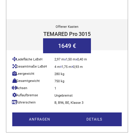
Offener Kasten
TEMARED Pro 3015
1649 €
Ladefläche LxBxH
2,97 m
x
1,50 m
x
0,40 m
Gesamtmaße LxBxH
x
x
4 m
1,75 m
0,93 m
Leergewicht
280 kg
Gesamtgewicht
750 kg
Achsen
1
Auflaufbremse
Ungebremst
Führerschein
B, B96, BE, Klasse 3
ANFRAGEN
DETAILS