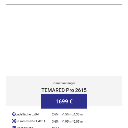
Planenanhänger
TEMARED Pro 2615
1699 €
Ladefläche LxBxH
2,65 m
x
1,50 m
x
1,38 m
Gesamtmaße LxBxH
x
x
3,65 m
1,95 m
2,05 m