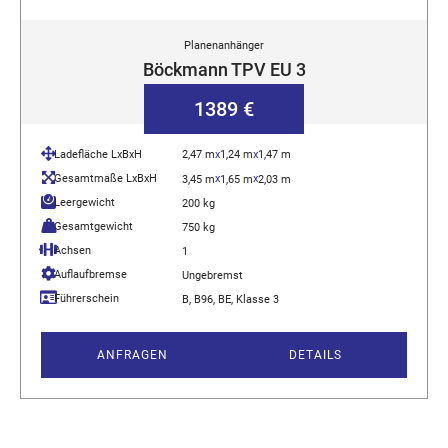
Planenanhänger
Böckmann TPV EU 3
1389 €
Ladefläche LxBxH
2,47 m
x
1,24 m
x
1,47 m
Gesamtmaße LxBxH
x
x
3,45 m
1,65 m
2,03 m
Leergewicht
200 kg
Gesamtgewicht
750 kg
Achsen
1
Auflaufbremse
Ungebremst
Führerschein
B, B96, BE, Klasse 3
ANFRAGEN
DETAILS