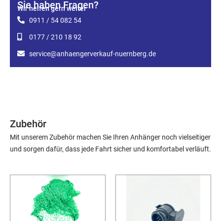
Sie haben Fragen?
Wir helfen gern weiter
0911 / 54 082 54
0177 / 210 18 92
service@anhaengerverkauf-nuernberg.de
Zubehör
Mit unserem Zubehör machen Sie Ihren Anhänger noch vielseitiger
und sorgen dafür, dass jede Fahrt sicher und komfortabel verläuft.