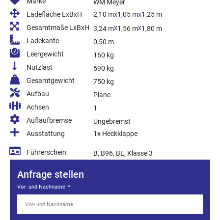
Marke
WM Meyer
Ladefläche LxBxH
2,10 m
x
1,05 m
x
1,25 m
Gesamtmaße LxBxH
x
x
3,24 m
1,56 m
1,80 m
Ladekante
0,50 m
Leergewicht
160 kg
Nutzlast
590 kg
Gesamtgewicht
750 kg
Aufbau
Plane
Achsen
1
Auflaufbremse
Ungebremst
Ausstattung
1x Heckklappe
Führerschein
B, B96, BE, Klasse 3
Anfrage stellen
Vor- und Nachname