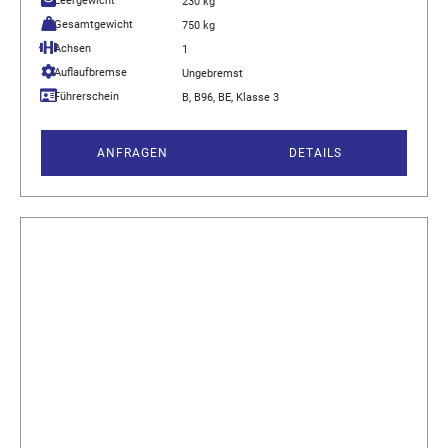
Leergewicht
230 kg
Gesamtgewicht
750 kg
Achsen
1
Auflaufbremse
Ungebremst
Führerschein
B, B96, BE, Klasse 3
ANFRAGEN
DETAILS