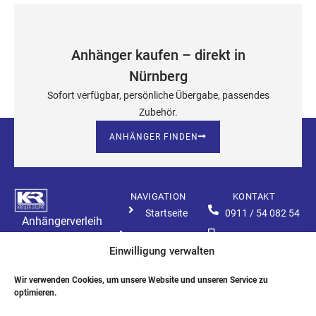
Anhänger kaufen – direkt in
Nürnberg
Sofort verfügbar, persönliche Übergabe, passendes
Zubehör.
ANHÄNGER FINDEN
NAVIGATION
KONTAKT
Startseite
0911 / 54 082 54
Anhängerverleih
Alle Anhänger
0177 / 210 18 92
Nürnberg
Copyright 2026 © All rights
Einwilligung verwalten
Reserved
Zubehör
service@anhaengerverkau
Webdesign & Umsetzung:
nuernberg.de
Wir verwenden Cookies, um unsere Website und unseren Service zu
Kontakt
tpi Media GmbH®
optimieren.
Impressum
Happurgerstr. 66
Webdesign