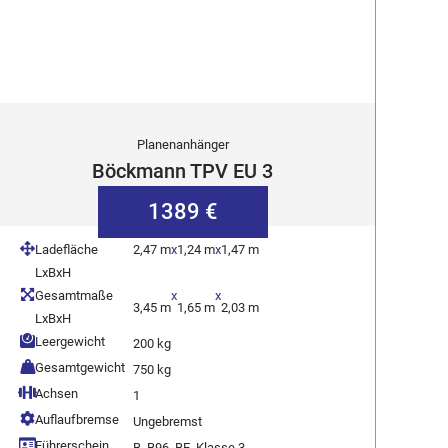
Planenanhänger
Böckmann TPV EU 3
1389 €
Ladefläche
2,47 m
x
1,24 m
x
1,47 m
LxBxH
Gesamtmaße
x
x
3,45 m
1,65 m
2,03 m
LxBxH
Leergewicht
200 kg
Gesamtgewicht
750 kg
Achsen
1
Auflaufbremse
Ungebremst
Führerschein
B, B96, BE, Klasse 3