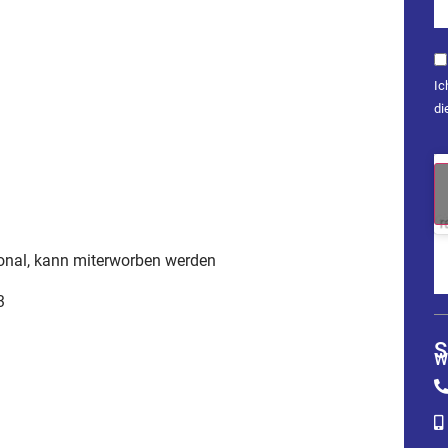
Ic
di
ional, kann miterworben werden
3
S
W