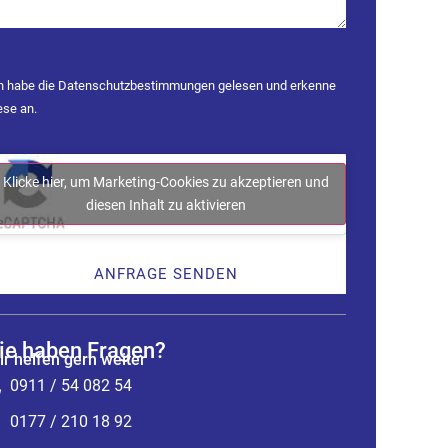
h habe die
Datenschutzbestimmungen
gelesen und erkenne
ese an.
Klicke hier, um Marketing-Cookies zu akzeptieren und
diesen Inhalt zu aktivieren
ANFRAGE SENDEN
ie haben Fragen?
ir helfen gern weiter
0911 / 54 082 54
0177 / 210 18 92