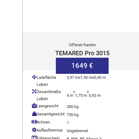
Offener Kasten
TEMARED Pro 3015
1649 €
Ladefläche
2,97 m
x
1,50 m
x
0,40 m
LxBxH
Gesamtmaße
x
x
4 m
1,75 m
0,93 m
LxBxH
Leergewicht
280 kg
Gesamtgewicht
750 kg
Achsen
1
Auflaufbremse
Ungebremst
Führerschein
B, B96, BE, Klasse 3