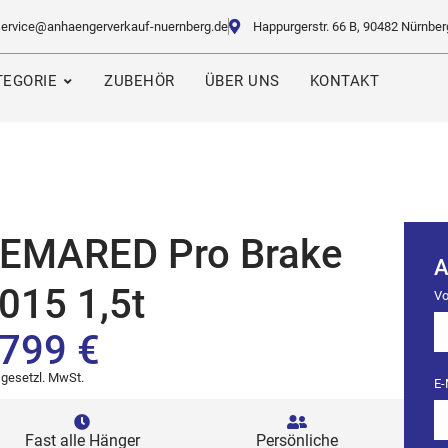
service@anhaengerverkauf-nuernberg.de
Happurgerstr. 66 B, 90482 Nürnber
EGORIE
ZUBEHÖR
ÜBER UNS
KONTAKT
EMARED Pro Brake
A
015 1,5t
Vo
799 €
. gesetzl. MwSt.
E-
Fast alle Hänger
Persönliche