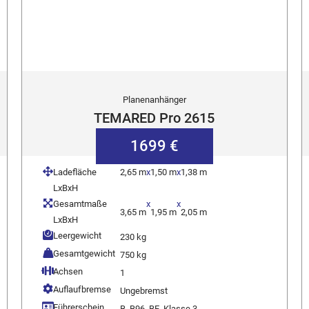
Planenanhänger
TEMARED Pro 2615
1699 €
Ladefläche
2,65 m
x
1,50 m
x
1,38 m
LxBxH
Gesamtmaße
x
x
3,65 m
1,95 m
2,05 m
LxBxH
Leergewicht
230 kg
Gesamtgewicht
750 kg
Achsen
1
Auflaufbremse
Ungebremst
Führerschein
B, B96, BE, Klasse 3