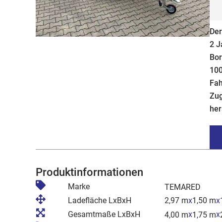
Der
2 J
Bor
100
Fah
Zug
her
Produktinformationen
Marke
TEMARED
Ladefläche LxBxH
2,97 m
x
1,50 m
x
Gesamtmaße LxBxH
x
x
4,00 m
1,75 m