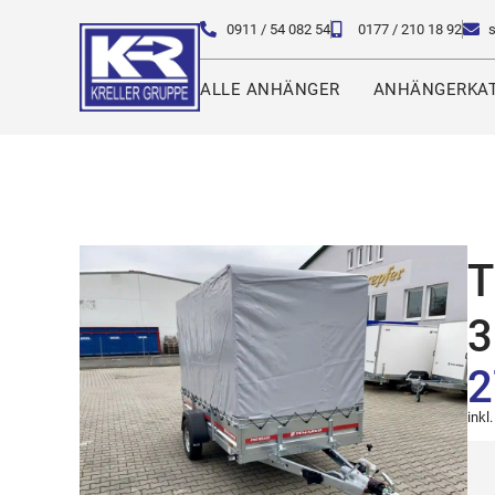
0911 / 54 082 54
0177 / 210 18 92
ALLE ANHÄNGER
ANHÄNGERKAT
T
3
2
inkl