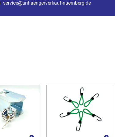
service@anhaengerverkauf-nuernberg.de