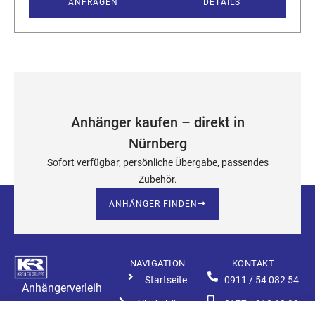
ANFRAGEN
DETAILS
Anhänger kaufen – direkt in
Nürnberg
Sofort verfügbar, persönliche Übergabe, passendes
Zubehör.
ANHÄNGER FINDEN
NAVIGATION
KONTAKT
Startseite
0911 / 54 082 54
Anhängerverleih
Alle Anhänger
0177 / 210 18 92
Nürnberg
Copyright 2026 © All rights