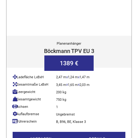
Planenanhänger
Böckmann TPV EU 3
1389 €
Ladefläche LxBxH
2,47 m
x
1,24 m
x
1,47 m
Gesamtmaße LxBxH
x
x
3,45 m
1,65 m
2,03 m
Leergewicht
200 kg
Gesamtgewicht
750 kg
Achsen
1
Auflaufbremse
Ungebremst
Führerschein
B, B96, BE, Klasse 3