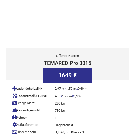
Offener Kasten
TEMARED Pro 3015
1649 €
Ladefläche LxBxH
2,97 m
x
1,50 m
x
0,40 m
Gesamtmaße LxBxH
x
x
4 m
1,75 m
0,93 m
Leergewicht
280 kg
Gesamtgewicht
750 kg
Achsen
1
Auflaufbremse
Ungebremst
Führerschein
B, B96, BE, Klasse 3