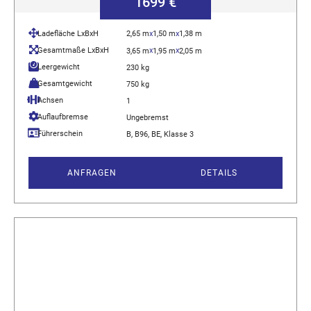
1699 €
Ladefläche LxBxH
2,65 m
x
1,50 m
x
1,38 m
Gesamtmaße LxBxH
x
x
3,65 m
1,95 m
2,05 m
Leergewicht
230 kg
Gesamtgewicht
750 kg
Achsen
1
Auflaufbremse
Ungebremst
Führerschein
B, B96, BE, Klasse 3
ANFRAGEN
DETAILS