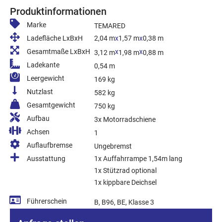
Produktinformationen
Marke
TEMARED
Ladefläche LxBxH
2,04 m
x
1,57 m
x
0,38 m
Gesamtmaße LxBxH
x
x
3,12 m
1,98 m
0,88 m
Ladekante
0,54 m
Leergewicht
169 kg
Nutzlast
582 kg
Gesamtgewicht
750 kg
Aufbau
3x Motorradschiene
Achsen
1
Auflaufbremse
Ungebremst
Ausstattung
1x Auffahrrampe 1,54m lang
1x Stützrad optional
1x kippbare Deichsel
Führerschein
B, B96, BE, Klasse 3