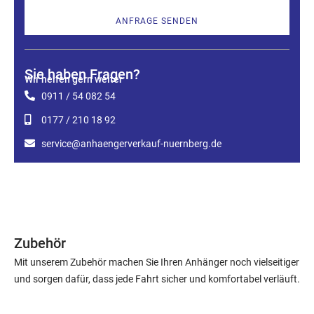
ANFRAGE SENDEN
Sie haben Fragen?
Wir helfen gern weiter
0911 / 54 082 54
0177 / 210 18 92
service@anhaengerverkauf-nuernberg.de
Zubehör
Mit unserem Zubehör machen Sie Ihren Anhänger noch vielseitiger
und sorgen dafür, dass jede Fahrt sicher und komfortabel verläuft.