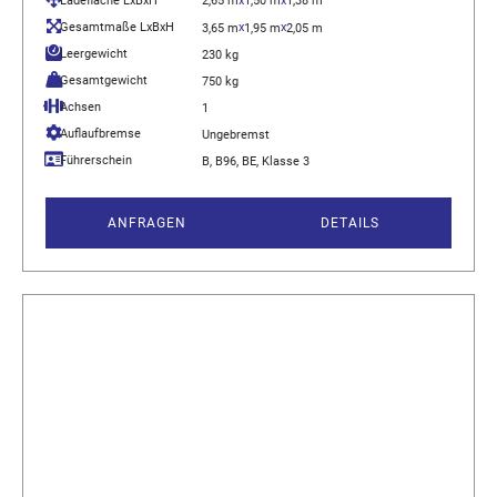
Ladefläche LxBxH
2,65 m
x
1,50 m
x
1,38 m
Gesamtmaße LxBxH
x
x
3,65 m
1,95 m
2,05 m
Leergewicht
230 kg
Gesamtgewicht
750 kg
Achsen
1
Auflaufbremse
Ungebremst
Führerschein
B, B96, BE, Klasse 3
ANFRAGEN
DETAILS