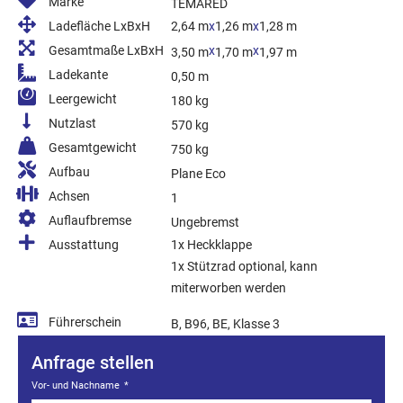
Marke
TEMARED
Ladefläche LxBxH
2,64 m
x
1,26 m
x
1,28 m
Gesamtmaße LxBxH
x
x
3,50 m
1,70 m
1,97 m
Ladekante
0,50 m
Leergewicht
180 kg
Nutzlast
570 kg
Gesamtgewicht
750 kg
Aufbau
Plane Eco
Achsen
1
Auflaufbremse
Ungebremst
Ausstattung
1x Heckklappe
1x Stützrad optional, kann
miterworben werden
Führerschein
B, B96, BE, Klasse 3
Anfrage stellen
Vor- und Nachname