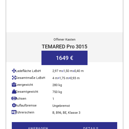
Offener Kasten
TEMARED Pro 3015
1649 €
Ladefläche LxBxH
2,97 m
x
1,50 m
x
0,40 m
Gesamtmaße LxBxH
x
x
4 m
1,75 m
0,93 m
Leergewicht
280 kg
Gesamtgewicht
750 kg
Achsen
1
Auflaufbremse
Ungebremst
Führerschein
B, B96, BE, Klasse 3
ANFRAGEN
DETAILS