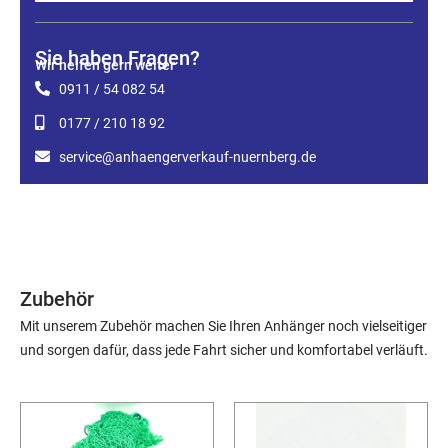
Sie haben Fragen?
Wir helfen gern weiter
0911 / 54 082 54
0177 / 210 18 92
service@anhaengerverkauf-nuernberg.de
Zubehör
Mit unserem Zubehör machen Sie Ihren Anhänger noch vielseitiger
und sorgen dafür, dass jede Fahrt sicher und komfortabel verläuft.