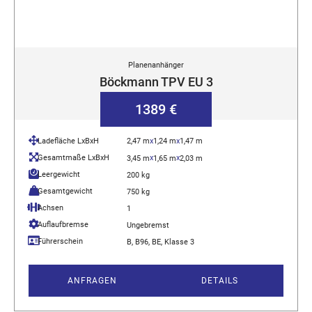
Planenanhänger
Böckmann TPV EU 3
1389 €
Ladefläche LxBxH
2,47 m
x
1,24 m
x
1,47 m
Gesamtmaße LxBxH
x
x
3,45 m
1,65 m
2,03 m
Leergewicht
200 kg
Gesamtgewicht
750 kg
Achsen
1
Auflaufbremse
Ungebremst
Führerschein
B, B96, BE, Klasse 3
ANFRAGEN
DETAILS