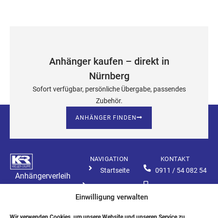
Anhänger kaufen – direkt in
Nürnberg
Sofort verfügbar, persönliche Übergabe, passendes
Zubehör.
ANHÄNGER FINDEN
NAVIGATION
KONTAKT
Startseite
0911 / 54 082 54
Anhängerverleih
Alle Anhänger
0177 / 210 18 92
Nürnberg
Copyright 2026 © All rights
Einwilligung verwalten
Reserved
Zubehör
service@anhaengerverkau
Webdesign & Umsetzung:
nuernberg.de
Wir verwenden Cookies, um unsere Website und unseren Service zu