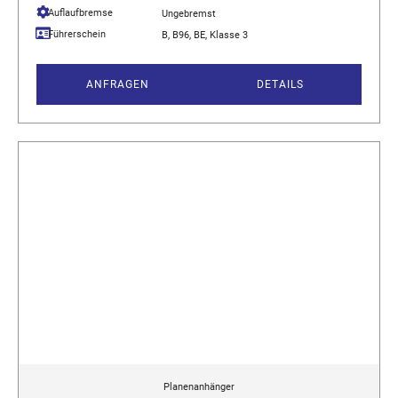
Auflaufbremse
Ungebremst
Führerschein
B, B96, BE, Klasse 3
ANFRAGEN
DETAILS
Planenanhänger