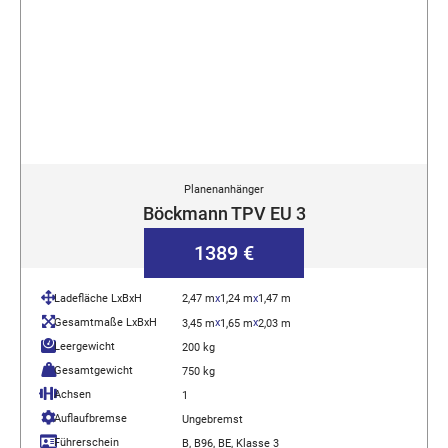
Planenanhänger
Böckmann TPV EU 3
1389 €
Ladefläche LxBxH
2,47 m
x
1,24 m
x
1,47 m
Gesamtmaße LxBxH
x
x
3,45 m
1,65 m
2,03 m
Leergewicht
200 kg
Gesamtgewicht
750 kg
Achsen
1
Auflaufbremse
Ungebremst
Führerschein
B, B96, BE, Klasse 3