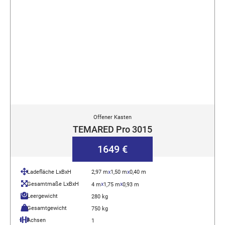
Offener Kasten
TEMARED Pro 3015
1649 €
Ladefläche LxBxH
2,97 m
x
1,50 m
x
0,40 m
Gesamtmaße LxBxH
x
x
4 m
1,75 m
0,93 m
Leergewicht
280 kg
Gesamtgewicht
750 kg
Achsen
1