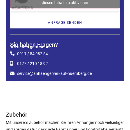
diesen Inhalt zu aktivieren
ANFRAGE SENDEN
Sie haben Fragen?
Wir helfen gern weiter
0911 / 54 082 54
0177 / 210 18 92
service@anhaengerverkauf-nuernberg.de
Zubehör
Mit unserem Zubehör machen Sie Ihren Anhänger noch vielseitiger
und sorgen dafür, dass jede Fahrt sicher und komfortabel verläuft.