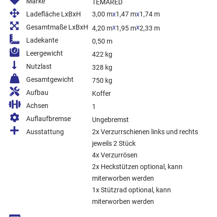
Marke
TEMARED
Ladefläche LxBxH
3,00 m
x
1,47 m
x
1,74 m
Gesamtmaße LxBxH
x
x
4,20 m
1,95 m
2,33 m
Ladekante
0,50 m
Leergewicht
422 kg
Nutzlast
328 kg
Gesamtgewicht
750 kg
Aufbau
Koffer
Achsen
1
Auflaufbremse
Ungebremst
Ausstattung
2x Verzurrschienen links und rechts
jeweils 2 Stück
4x Verzurrösen
2x Heckstützen optional, kann
miterworben werden
1x Stützrad optional, kann
miterworben werden