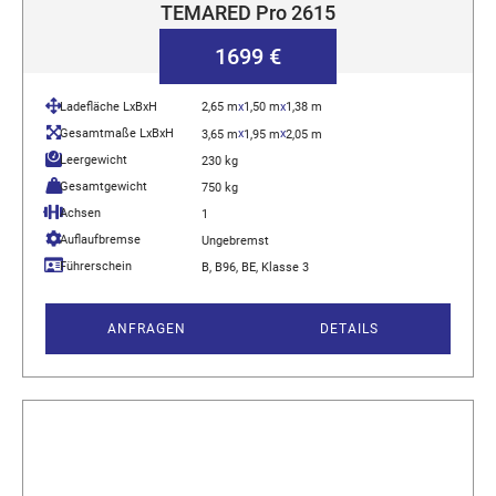
TEMARED Pro 2615
1699 €
Ladefläche LxBxH
2,65 m
x
1,50 m
x
1,38 m
Gesamtmaße LxBxH
x
x
3,65 m
1,95 m
2,05 m
Leergewicht
230 kg
Gesamtgewicht
750 kg
Achsen
1
Auflaufbremse
Ungebremst
Führerschein
B, B96, BE, Klasse 3
ANFRAGEN
DETAILS